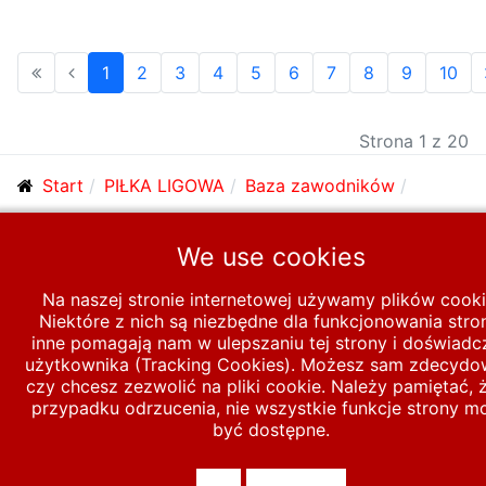
1
2
3
4
5
6
7
8
9
10
Strona 1 z 20
Start
PIŁKA LIGOWA
Baza zawodników
Zawodnicy E-I
H
We use cookies
Na naszej stronie internetowej używamy plików cooki
© 2026 polska-pilka.pl
|
Tanie strony internetowe
All Rights
Niektóre z nich są niezbędne dla funkcjonowania stro
Reserved
inne pomagają nam w ulepszaniu tej strony i doświadc
użytkownika (Tracking Cookies). Możesz sam zdecydo
czy chcesz zezwolić na pliki cookie. Należy pamiętać, 
przypadku odrzucenia, nie wszystkie funkcje strony m
być dostępne.