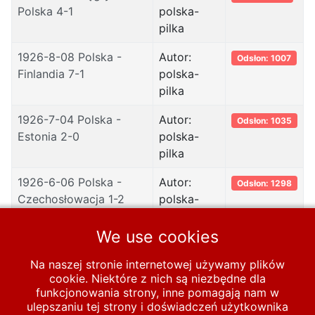
Polska 4-1
polska-
pilka
1926-8-08 Polska -
Autor:
Odsłon: 1007
Finlandia 7-1
polska-
pilka
1926-7-04 Polska -
Autor:
Odsłon: 1035
Estonia 2-0
polska-
pilka
1926-6-06 Polska -
Autor:
Odsłon: 1298
Czechosłowacja 1-2
polska-
pilka
We use cookies
1926-10-03 Szwecja –
Autor:
Odsłon: 1810
Polska 3-1
polska-
Na naszej stronie internetowej używamy plików
pilka
cookie. Niektóre z nich są niezbędne dla
funkcjonowania strony, inne pomagają nam w
ulepszaniu tej strony i doświadczeń użytkownika