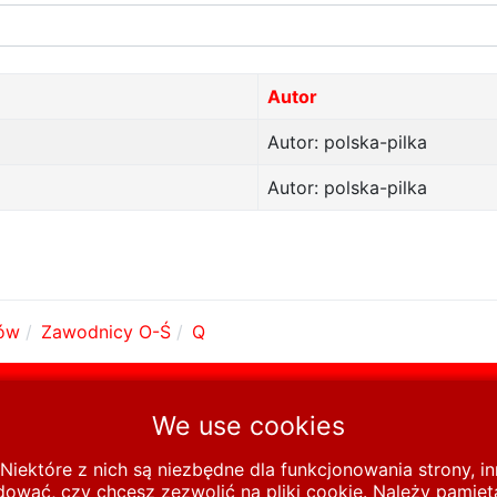
Autor
Autor: polska-pilka
Autor: polska-pilka
ów
Zawodnicy O-Ś
Q
All Rights Reserved
We use cookies
Niektóre z nich są niezbędne dla funkcjonowania strony, 
wać, czy chcesz zezwolić na pliki cookie. Należy pamięta