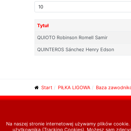
Pokaż
#
Tytuł
QUIOTO Robinson Romell Samir
QUINTEROS Sánchez Henry Edson
Start
PIŁKA LIGOWA
Baza zawodnik
© 2026 polska-pilka.pl
|
Tanie strony internetowe
Na naszej stronie internetowej używamy plików cookie. 
użytkownika (Tracking Cookies). Możesz sam zdecydo