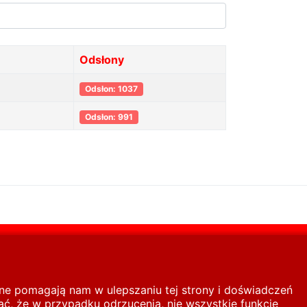
Odsłony
Odsłon: 1037
Odsłon: 991
inne pomagają nam w ulepszaniu tej strony i doświadczeń
ć, że w przypadku odrzucenia, nie wszystkie funkcje