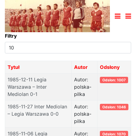
Filtry
Pokaż
#
Tytuł
Autor
Odsłony
1985-12-11 Legia
Autor:
Odsłon: 1007
Warszawa – Inter
polska-
Mediolan 0-1
pilka
1985-11-27 Inter Mediolan
Autor:
Odsłon: 1046
– Legia Warszawa 0-0
polska-
pilka
1985-11-06 Legia
Autor:
Odsłon: 1070