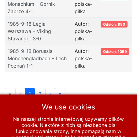
Monachium – Górnik
polska-
Zabrze 4-1
pilka
1985-9-18 Legia
Autor:
Odsłon: 980
Warszawa – Viking
polska-
Stavanger 3-0
pilka
1985-9-18 Borussia
Autor:
Odsłon: 1059
Mönchengladbach – Lech
polska-
Poznań 1-1
pilka
1
2
We use cookies
Strona 1 z 2
Na naszej stronie internetowej używamy plików
cookie. Niektóre z nich są niezbędne dla
Start
PUCHARY
funkcjonowania strony, inne pomagają nam w