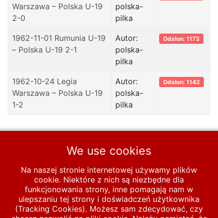
Warszawa – Polska U-19
polska-
2-0
pilka
1962-11-01 Rumunia U-19
Autor:
Odsłon: 1173
– Polska U-19 2-1
polska-
pilka
1962-10-24 Legia
Autor:
Odsłon: 1142
Warszawa – Polska U-19
polska-
1-2
pilka
We use cookies
1
2
3
4
Na naszej stronie internetowej używamy plików
cookie. Niektóre z nich są niezbędne dla
Strona 1 z 4
funkcjonowania strony, inne pomagają nam w
ulepszaniu tej strony i doświadczeń użytkownika
Start
MECZE
U-19
1947-1970
1961-1965
(Tracking Cookies). Możesz sam zdecydować, czy