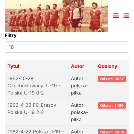
Filtry
Pokaż
#
Tytuł
Autor
Odsłony
1962-10-28
Autor:
Odsłon: 3087
Czechosłowacja U-19 -
polska-
Polska U-19 0-2
pilka
1962-4-23 FC Brașov –
Autor:
Odsłon: 1460
Polska U-19 2-2
polska-
pilka
1962-4-22 Polska U-19 -
Autor:
Odsłon: 2809