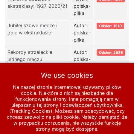
ekstraklasy: 1927-2020/21
polska-
pilka
Jubileuszowe mecze i
Autor:
Odsłon: 1510
gole w ekstraklasie
polska-
pilka
Rekordy strzeleckie
Autor:
Odsłon: 2686
jednego meczu
polska-
pilka
We use cookies
Rekordy klubowe z
Autor:
Odsłon: 1765
rywalami: 1927-2020/21
polska-
Na naszej stronie internetowej używamy plików
pilka
cookie. Niektóre z nich są niezbędne dla
funkcjonowania strony, inne pomagają nam w
ulepszaniu tej strony i doświadczeń użytkownika
(Tracking Cookies). Możesz sam zdecydować, czy
chcesz zezwolić na pliki cookie. Należy pamiętać, że
Start
PIŁKA LIGOWA
Zestawienia i tabele
w przypadku odrzucenia, nie wszystkie funkcje
strony mogą być dostępne.