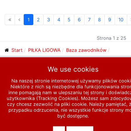
1
2
3
4
5
6
7
8
9
10
Strona 1 z 25
Start
PIŁKA LIGOWA
Baza zawodników
Zawodnicy J-N
L
We use cookies
Na naszej stronie internetowej używamy plików cooki
© 2026 polska-pilka.pl
|
Tanie strony internetowe
All Rights
Niektóre z nich są niezbędne dla funkcjonowania stro
Reserved
inne pomagają nam w ulepszaniu tej strony i doświadc
użytkownika (Tracking Cookies). Możesz sam zdecydo
czy chcesz zezwolić na pliki cookie. Należy pamiętać, 
przypadku odrzucenia, nie wszystkie funkcje strony m
być dostępne.