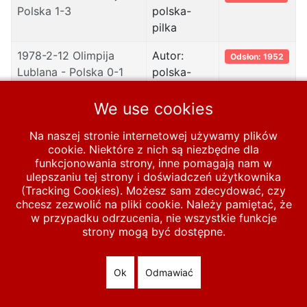
Polska 1-3
polska-
pilka
1978-2-12 Olimpija
Autor:
Odsłon: 1952
Lublana - Polska 0-1
polska-
pilka
We use cookies
1978-2-8 NK Rovinj -
Autor:
Odsłon: 2118
Polska 0-14
polska-
Na naszej stronie internetowej używamy plików
pilka
cookie. Niektóre z nich są niezbędne dla
funkcjonowania strony, inne pomagają nam w
ulepszaniu tej strony i doświadczeń użytkownika
(Tracking Cookies). Możesz sam zdecydować, czy
chcesz zezwolić na pliki cookie. Należy pamiętać, że
Start
MECZE
Polska A
1971-1980
1978
w przypadku odrzucenia, nie wszystkie funkcje
strony mogą być dostępne.
© 2026 polska-pilka.pl
|
Tanie strony internetowe
All Rights
Reserved
Ok
Odmawiać