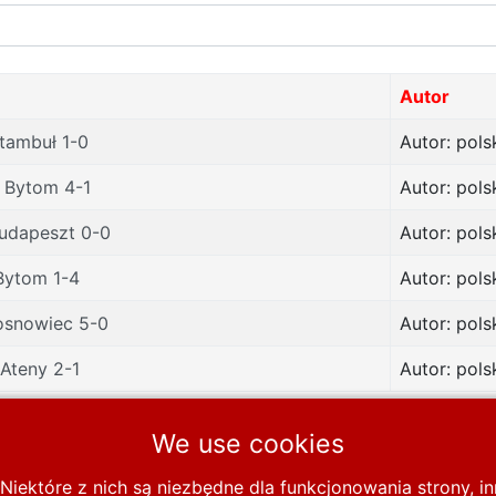
Autor
tambuł 1-0
Autor: pols
a Bytom 4-1
Autor: pols
Budapeszt 0-0
Autor: pols
Bytom 1-4
Autor: pols
osnowiec 5-0
Autor: pols
Ateny 2-1
Autor: pols
We use cookies
Niektóre z nich są niezbędne dla funkcjonowania strony, 