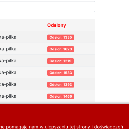
Odsłony
ka-pilka
Odsłon: 1335
ka-pilka
Odsłon: 1623
ka-pilka
Odsłon: 1219
ka-pilka
Odsłon: 1583
ka-pilka
Odsłon: 1393
ka-pilka
Odsłon: 1466
inne pomagają nam w ulepszaniu tej strony i doświadczeń