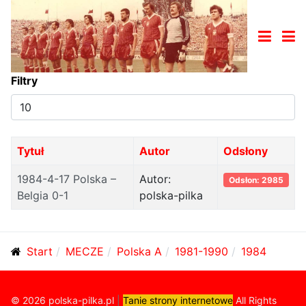
Filtry
Pokaż
#
Tytuł
Autor
Odsłony
1984-4-17 Polska –
Autor:
Odsłon: 2985
Belgia 0-1
polska-pilka
Start
MECZE
Polska A
1981-1990
1984
© 2026 polska-pilka.pl
|
Tanie strony internetowe
All Rights