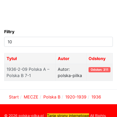
Filtry
Pokaż
#
Tytuł
Autor
Odsłony
1936-2-09 Polska A –
Autor:
Odsłon: 311
Polska B 7-1
polska-pilka
Start
MECZE
Polska B
1920-1939
1936
© 2026 polska-pilka.pl
|
Tanie strony internetowe
All Rights