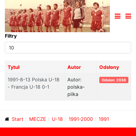
Filtry
Pokaż
#
Tytuł
Autor
Odsłony
1991-8-13 Polska U-18
Autor:
Odsłon: 2038
- Francja U-18 0-1
polska-
pilka
Start
MECZE
U-18
1991-2000
1991