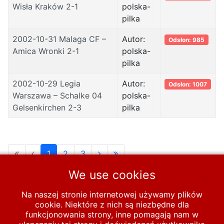
Wisła Kraków 2-1
polska-
pilka
2002-10-31 Malaga CF –
Autor:
Odsłon: 985
Amica Wronki 2-1
polska-
pilka
2002-10-29 Legia
Autor:
Odsłon: 1007
Warszawa – Schalke 04
polska-
Gelsenkirchen 2-3
pilka
1
2
3
We use cookies
Strona 1 z 3
Na naszej stronie internetowej używamy plików
cookie. Niektóre z nich są niezbędne dla
Start
PUCHARY
funkcjonowania strony, inne pomagają nam w