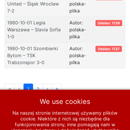
United – Śląsk Wrocław
polska-
7-2
pilka
1980-10-01 Legia
Autor:
Odsłon: 1139
Warszawa – Slavia Sofia
polska-
1-0
pilka
1980-10-01 Szombierki
Autor:
Odsłon: 1137
Bytom – TSK
polska-
Trabzonspor 3-0
pilka
1
2
We use cookies
Strona 1 z 2
Na naszej stronie internetowej używamy plików
cookie. Niektóre z nich są niezbędne dla
Start
PUCHARY
funkcjonowania strony, inne pomagają nam w