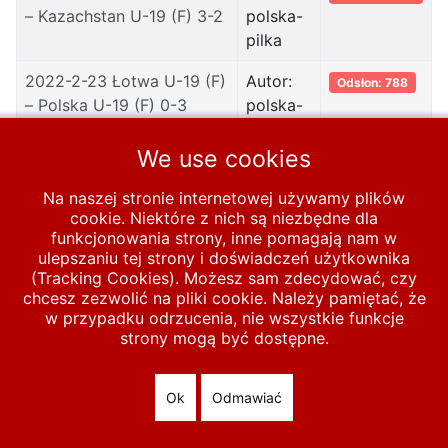
– Kazachstan U-19 (F) 3-2
polska-
pilka
2022-2-23 Łotwa U-19 (F)
Autor:
Odsłon: 788
– Polska U-19 (F) 0-3
polska-
pilka
We use cookies
2022-2-22 Łotwa U-19 (F)
Autor:
Odsłon: 779
– Polska U-19 (F) 2-2
polska-
Na naszej stronie internetowej używamy plików
pilka
cookie. Niektóre z nich są niezbędne dla
funkcjonowania strony, inne pomagają nam w
ulepszaniu tej strony i doświadczeń użytkownika
(Tracking Cookies). Możesz sam zdecydować, czy
chcesz zezwolić na pliki cookie. Należy pamiętać, że
Start
FUTSAL
U-19
2011-2025
2022
w przypadku odrzucenia, nie wszystkie funkcje
strony mogą być dostępne.
© 2026 polska-pilka.pl
|
Tanie strony internetowe
All Rights
Reserved
Ok
Odmawiać