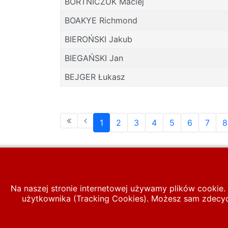
BORTNICZUK Maciej
BOAKYE Richmond
BIEROŃSKI Jakub
BIEGAŃSKI Jan
BEJGER Łukasz
1
2
3
4
5
6
7
8
Na naszej stronie internetowej używamy plików cookie. 
użytkownika (Tracking Cookies). Możesz sam zdecydo
Start
PIŁKA LIGOWA
Baza zawodnik