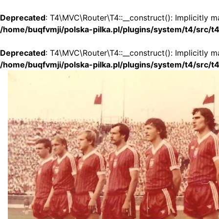
Deprecated
: T4\MVC\Router\T4::__construct(): Implicitly m
/home/buqfvmji/polska-pilka.pl/plugins/system/t4/src/
Deprecated
: T4\MVC\Router\T4::__construct(): Implicitly 
/home/buqfvmji/polska-pilka.pl/plugins/system/t4/src/