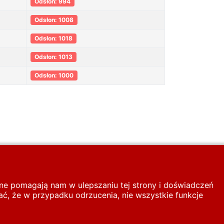
Odsłon: 994
Odsłon: 1008
Odsłon: 1018
Odsłon: 1013
Odsłon: 1000
Strona 1 z 62
inne pomagają nam w ulepszaniu tej strony i doświadczeń
ć, że w przypadku odrzucenia, nie wszystkie funkcje