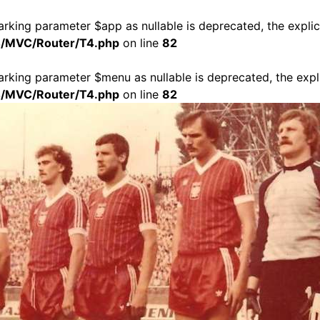
arking parameter $app as nullable is deprecated, the explic
t4/MVC/Router/T4.php
on line
82
marking parameter $menu as nullable is deprecated, the expli
t4/MVC/Router/T4.php
on line
82