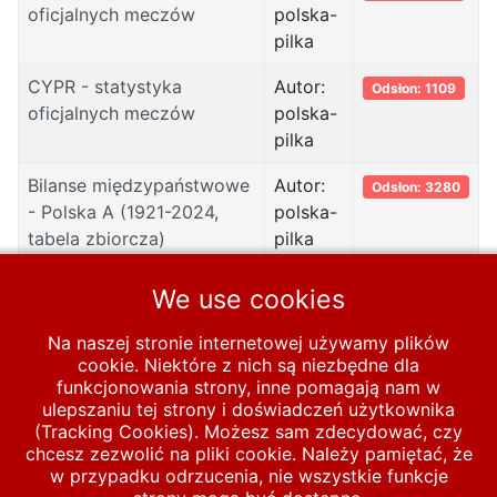
oficjalnych meczów
polska-
pilka
CYPR - statystyka
Autor:
Odsłon: 1109
oficjalnych meczów
polska-
pilka
Bilanse międzypaństwowe
Autor:
Odsłon: 3280
- Polska A (1921-2024,
polska-
tabela zbiorcza)
pilka
We use cookies
1
2
3
4
5
6
Na naszej stronie internetowej używamy plików
cookie. Niektóre z nich są niezbędne dla
funkcjonowania strony, inne pomagają nam w
ulepszaniu tej strony i doświadczeń użytkownika
Strona 1 z 6
(Tracking Cookies). Możesz sam zdecydować, czy
chcesz zezwolić na pliki cookie. Należy pamiętać, że
Start
Statystyki
Bilanse międzypaństwowe
w przypadku odrzucenia, nie wszystkie funkcje