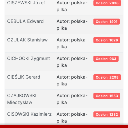
CISZEWSKI Józef
Autor: polska-
Odsłon: 2838
pilka
CEBULA Edward
Autor: polska-
Odsłon: 1401
pilka
CZULAK Stanisław
Autor: polska-
Odsłon: 1626
pilka
CICHOCKI Zygmunt
Autor: polska-
Odsłon: 963
pilka
CIEŚLIK Gerard
Autor: polska-
Odsłon: 2298
pilka
CZAJKOWSKI
Autor: polska-
Odsłon: 1553
Mieczysław
pilka
CISOWSKI Kazimierz
Autor: polska-
Odsłon: 1232
pilka