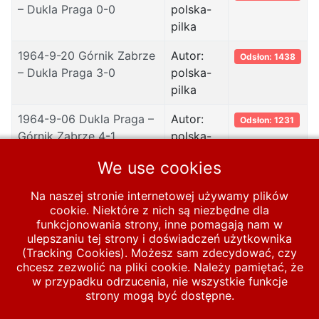
– Dukla Praga 0-0
polska-
pilka
1964-9-20 Górnik Zabrze
Autor:
Odsłon: 1438
– Dukla Praga 3-0
polska-
pilka
1964-9-06 Dukla Praga –
Autor:
Odsłon: 1231
Górnik Zabrze 4-1
polska-
pilka
We use cookies
Na naszej stronie internetowej używamy plików
cookie. Niektóre z nich są niezbędne dla
Start
PUCHARY
funkcjonowania strony, inne pomagają nam w
ulepszaniu tej strony i doświadczeń użytkownika
Europejskie puchary - sezony
1960/61-1969/70
(Tracking Cookies). Możesz sam zdecydować, czy
chcesz zezwolić na pliki cookie. Należy pamiętać, że
1964/65
w przypadku odrzucenia, nie wszystkie funkcje
strony mogą być dostępne.