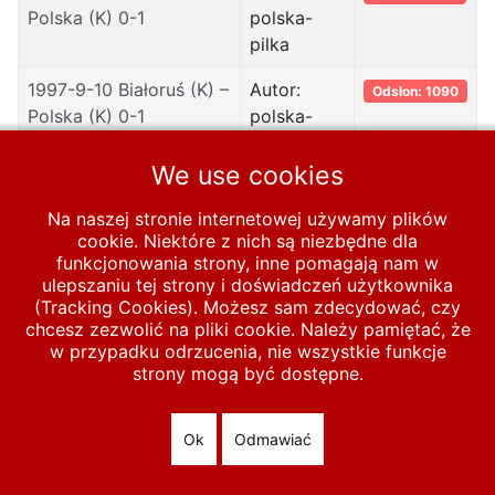
Polska (K) 0-1
polska-
pilka
1997-9-10 Białoruś (K) –
Autor:
Odsłon: 1090
Polska (K) 0-1
polska-
pilka
We use cookies
1997-5-11 Polska (K) –
Autor:
Odsłon: 1100
Litwa (K) 8-0
polska-
Na naszej stronie internetowej używamy plików
pilka
cookie. Niektóre z nich są niezbędne dla
funkcjonowania strony, inne pomagają nam w
ulepszaniu tej strony i doświadczeń użytkownika
(Tracking Cookies). Możesz sam zdecydować, czy
chcesz zezwolić na pliki cookie. Należy pamiętać, że
Start
KOBIETY
Polska A
1991-2000
1997
w przypadku odrzucenia, nie wszystkie funkcje
strony mogą być dostępne.
© 2026 polska-pilka.pl
|
Tanie strony internetowe
All Rights
Reserved
Ok
Odmawiać