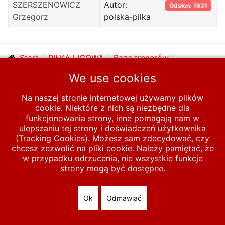
SZERSZENOWICZ
Autor:
Odsłon: 1631
Grzegorz
polska-pilka
Start
PIŁKA LIGOWA
Baza trenerów
We use cookies
Trenerzy O-Ś
S
Na naszej stronie internetowej używamy plików
cookie. Niektóre z nich są niezbędne dla
© 2026 polska-pilka.pl
|
Tanie strony internetowe
All Rights
funkcjonowania strony, inne pomagają nam w
Reserved
ulepszaniu tej strony i doświadczeń użytkownika
(Tracking Cookies). Możesz sam zdecydować, czy
chcesz zezwolić na pliki cookie. Należy pamiętać, że
w przypadku odrzucenia, nie wszystkie funkcje
strony mogą być dostępne.
Ok
Odmawiać