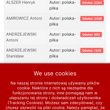
ALSZER Henryk
Autor: polska-
Odsłon: 2264
pilka
AMIROWICZ Antoni
Autor: polska-
Odsłon: 2036
pilka
ANDRZEJEWSKI
Autor: polska-
Odsłon: 993
Antoni
pilka
ANDRZEJEWSKI
Autor: polska-
Odsłon: 1345
Stanisław
pilka
ANIOŁA Teodor
Autor: polska-
Odsłon: 2119
pilka
We use cookies
APOSTEL Henryk
Autor: polska-
Odsłon: 1570
Na naszej stronie internetowej używamy plików
pilka
cookie. Niektóre z nich są niezbędne dla
funkcjonowania strony, inne pomagają nam w
ulepszaniu tej strony i doświadczeń użytkownika
(Tracking Cookies). Możesz sam zdecydować, czy
chcesz zezwolić na pliki cookie. Należy pamiętać, że
Start
LEKSYKON REPREZENTANTÓW
A