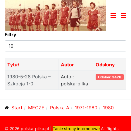
Filtry
Pokaż
#
Tytuł
Autor
Odsłony
1980-5-28 Polska –
Autor:
Odsłon: 3428
Szkocja 1-0
polska-pilka
Start
MECZE
Polska A
1971-1980
1980
© 2026 polska-pilka.pl
|
Tanie strony internetowe
All Rights