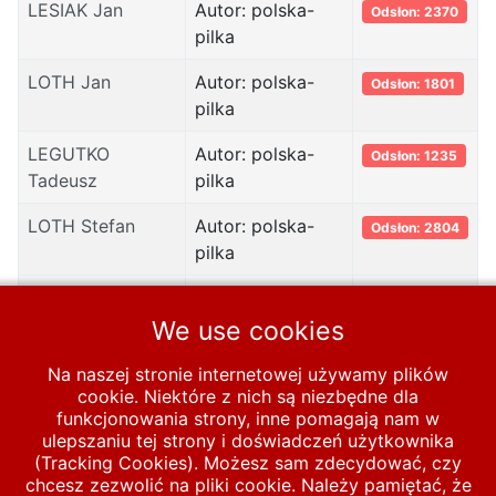
LESIAK Jan
Autor: polska-
Odsłon: 2370
pilka
LOTH Jan
Autor: polska-
Odsłon: 1801
pilka
LEGUTKO
Autor: polska-
Odsłon: 1235
Tadeusz
pilka
LOTH Stefan
Autor: polska-
Odsłon: 2804
pilka
LASOTA Stefan
Autor: polska-
Odsłon: 1335
pilka
We use cookies
LUXENBURG Jan
Autor: polska-
Odsłon: 1272
Na naszej stronie internetowej używamy plików
pilka
cookie. Niektóre z nich są niezbędne dla
funkcjonowania strony, inne pomagają nam w
ulepszaniu tej strony i doświadczeń użytkownika
(Tracking Cookies). Możesz sam zdecydować, czy
chcesz zezwolić na pliki cookie. Należy pamiętać, że
Start
LEKSYKON REPREZENTANTÓW
L