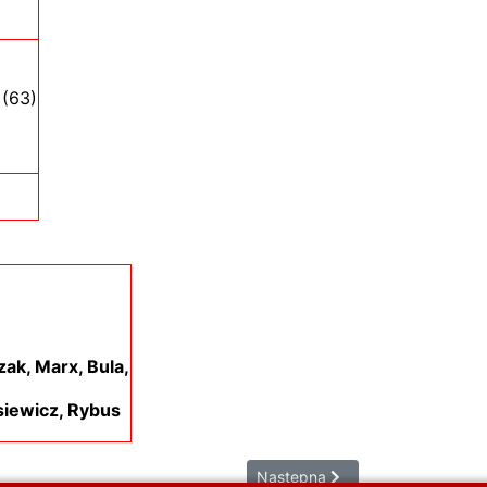
 (63)
zak, Marx, Bula,
siewicz, Rybus
Następna strona: GHANA - staty
Następna