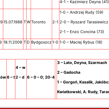
4-1 – Kazimierz Deyna (41)
1-0 – Andrzej Rudy (59)
49
15.07.1988
T
W
Toronto
2-1
2-0 – Ryszard Tarasiewicz
2-1 – Enzo Concina (73)
9
18.11.2009
T
D
Bydgoszcz
1-0
1-0 – Maciej Rybus (18)
3 – Lato, Deyna, Szarmach
4 – w
2 – Gadocha
zów
6 – t
2 – d
6 – 0 – 0; 20-4
1 – Gorgoń, Kasalik, Jakóbc
Kwiatkowski, A. Rudy, Tara
lnych meczów