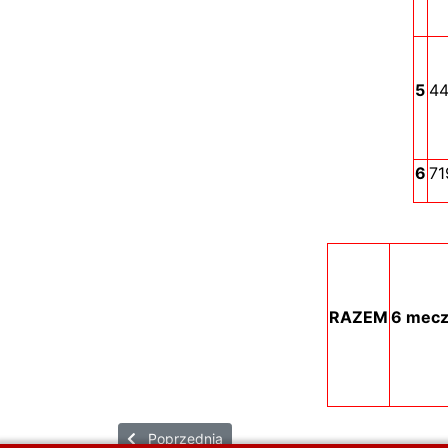
5
4
6
71
RAZEM
6 mec
Poprzednia strona: MEKSYK - statystyka oficja
Poprzednia