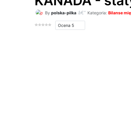
KANADA - stat
By
polska-pilka
Kategoria:
Bilanse m
Proszę, oceń