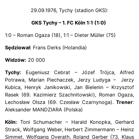
29.09.1976, Tychy (stadion GKS):
GKS Tychy – 1. FC Köln 1:1 (1:0)
1:0 – Roman Ogaza (18), 1:1 – Dieter Müller (75)
Sędziował:
Frans Derks (Holandia)
Widzów:
20 000
Tychy:
Eugeniusz Cebrat – Józef Trójca, Alfred
Potrawa, Marian Piechaczek, Jerzy Ludyga – Jerzy
Kubica, Henryk Janikowski, Jan Bielenin – Krzysztof
Rasek (69. Kazimierz Szachnitowski), Roman Ogaza,
Lechosław Olsza (69. Czesław Czarnynoga).
Trener
:
Aleksander MANDZIARA (Polska)
Köln:
Toni Schumacher – Harald Konopka, Gerhard
Strack, Wolfgang Weber, Herbert Zimmermann – Heinz
Simmet, Wolfgang Overath, Roland Gerber (73. Klaus