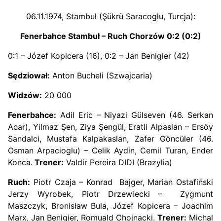
06.11.1974, Stambuł (Şükrü Saracoglu, Turcja):
Fenerbahce Stambuł – Ruch Chorzów 0:2 (0:2)
0:1 – Józef Kopicera (16), 0:2 – Jan Benigier (42)
Sędziował:
Anton Bucheli (Szwajcaria)
Widzów:
20 000
Fenerbahce:
Adil Eric – Niyazi Gülseven (46. Serkan
Acar), Yilmaz Şen, Ziya Şengül, Eratli Alpaslan – Ersöy
Sandalci, Mustafa Kalpakaslan, Zafer Göncüler (46.
Osman Arpacioglu) – Celik Aydin, Cemil Turan, Ender
Konca.
Trener:
Valdir Pereira DIDI (Brazylia)
Ruch:
Piotr Czaja – Konrad Bajger, Marian Ostafiński
Jerzy Wyrobek, Piotr Drzewiecki – Zygmunt
Maszczyk, Bronisław Bula, Józef Kopicera – Joachim
Marx, Jan Benigier, Romuald Chojnacki.
Trener:
Michal