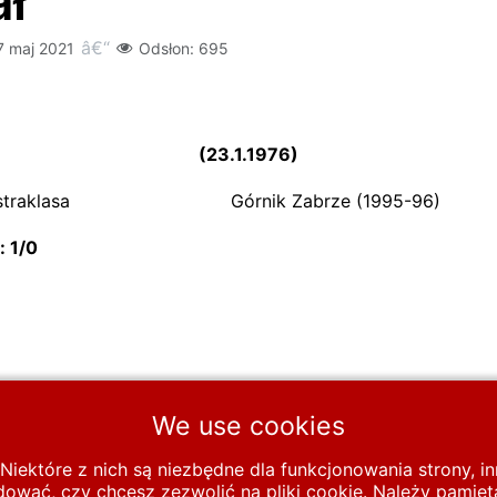
ł
7 maj 2021
Odsłon: 695
(23.1.1976)
traklasa
Górnik Zabrze (1995-96)
: 1
/
We use cookies
ów
Zawodnicy O-Ś
R
ROGALSKI Rafał
Niektóre z nich są niezbędne dla funkcjonowania strony, 
wać, czy chcesz zezwolić na pliki cookie. Należy pamięta