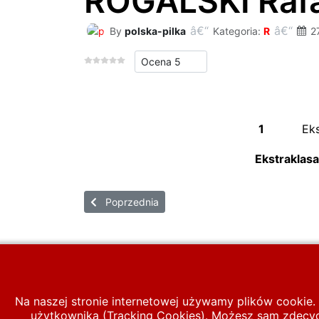
ROGALSKI Rafa
By
polska-pilka
Kategoria:
R
2
Proszę, oceń
1
Eks
Ekstraklasa
Poprzednia strona: ROGAN Robert
Poprzednia
Start
PIŁKA LIGOWA
Baza zawodnik
Na naszej stronie internetowej używamy plików cookie. 
użytkownika (Tracking Cookies). Możesz sam zdecydo