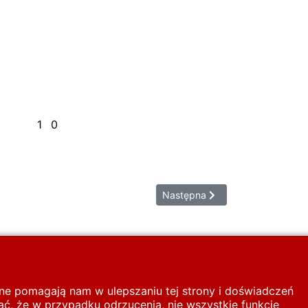
1
0
0
Następna strona: ROGALSKI Mar
Następna
inne pomagają nam w ulepszaniu tej strony i doświadczeń
ć, że w przypadku odrzucenia, nie wszystkie funkcje