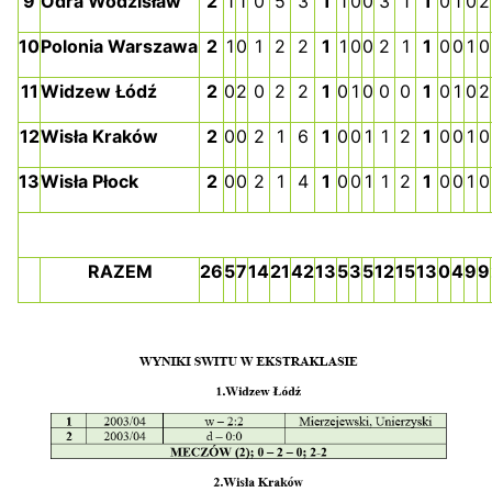
9
Odra Wodzisław
2
1
1
0
5
3
1
1
0
0
3
1
1
0
1
0
2
10
Polonia Warszawa
2
1
0
1
2
2
1
1
0
0
2
1
1
0
0
1
0
11
Widzew Łódź
2
0
2
0
2
2
1
0
1
0
0
0
1
0
1
0
2
12
Wisła Kraków
2
0
0
2
1
6
1
0
0
1
1
2
1
0
0
1
0
13
Wisła Płock
2
0
0
2
1
4
1
0
0
1
1
2
1
0
0
1
0
RAZEM
26
5
7
14
21
42
13
5
3
5
12
15
13
0
4
9
9