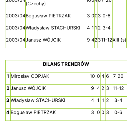
(Czechy)
2003/04
Bogusław PIETRZAK
3
0
0
3
0-6
2003/04
Władysław STACHURSKI
4
1
1
2
3-4
2003/04
Janusz WÓJCIK
9
4
2
3
11-12
XIII (s)
BILANS TRENERÓW
1
Miroslav COPJAK
10
0
4
6
7-20
2
Janusz WÓJCIK
9
4
2
3
11-12
3
Władysław STACHURSKI
4
1
1
2
3-4
4
Bogusław PIETRZAK
3
0
0
3
0-6