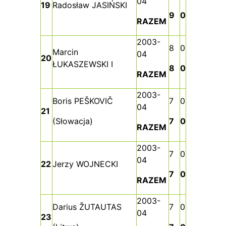
04
19
Radosław JASIŃSKI
9
0
RAZEM
2003-
8
0
Marcin
04
20
ŁUKASZEWSKI I
8
0
RAZEM
2003-
Boris PEŠKOVIČ
7
0
04
21
(Słowacja)
7
0
RAZEM
2003-
7
0
04
22
Jerzy WOJNECKI
7
0
RAZEM
2003-
Darius ŽUTAUTAS
7
0
04
23