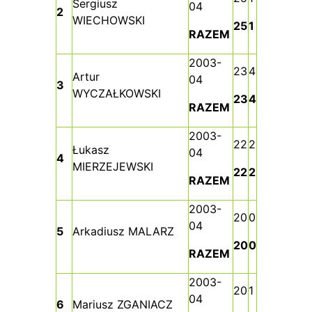
Sergiusz
04
2
WIECHOWSKI
25
1
RAZEM
2003-
23
4
Artur
04
3
WYCZAŁKOWSKI
23
4
RAZEM
2003-
22
2
Łukasz
04
4
MIERZEJEWSKI
22
2
RAZEM
2003-
20
0
04
5
Arkadiusz MALARZ
20
0
RAZEM
2003-
20
1
04
6
Mariusz ZGANIACZ