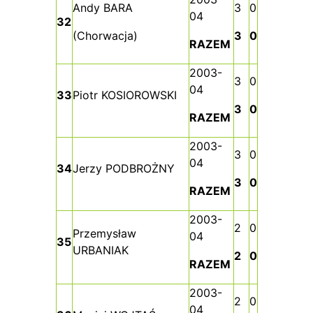
Andy BARA
3
0
04
32
(Chorwacja)
3
0
RAZEM
2003-
3
0
04
33
Piotr KOSIOROWSKI
3
0
RAZEM
2003-
3
0
04
34
Jerzy PODBROŻNY
3
0
RAZEM
2003-
2
0
Przemysław
04
35
URBANIAK
2
0
RAZEM
2003-
2
0
04