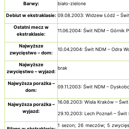
Barwy:
biało-zielone
Debiut w ekstraklasie:
09.08.2003: Widzew Łódź – Świ
Ostatni mecz w
11.06.2004: Świt NDM – Górnik 
ekstraklasie:
Najwyższe
10.04.2004: Świt NDM – Odra Wo
zwycięstwo – dom:
Najwyższe
brak
zwycięstwo – wyjazd:
Najwyższa porażka –
09.11.2003: Świt NDM – Dyskobo
dom:
16.08.2003: Wisła Kraków – Świ
Najwyższa porażka –
wyjazd:
29.10.2003: Lech Poznań – Świt
1 sezon; 26 meczów; 5 zwycięs
Bilans w ekstraklasie: