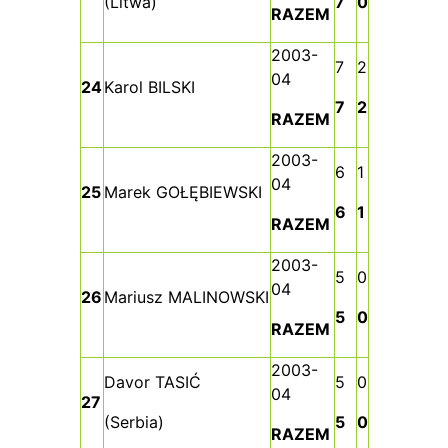
(Litwa)
7
0
RAZEM
2003-
7
2
04
24
Karol BILSKI
7
2
RAZEM
2003-
6
1
04
25
Marek GOŁĘBIEWSKI
6
1
RAZEM
2003-
5
0
04
26
Mariusz MALINOWSKI
5
0
RAZEM
2003-
Davor TASIĆ
5
0
04
27
(Serbia)
5
0
RAZEM