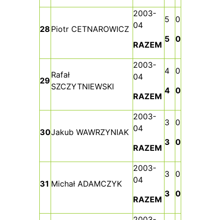
2003-
5
0
04
28
Piotr CETNAROWICZ
5
0
RAZEM
2003-
4
0
Rafał
04
29
SZCZYTNIEWSKI
4
0
RAZEM
2003-
3
0
04
30
Jakub WAWRZYNIAK
3
0
RAZEM
2003-
3
0
04
31
Michał ADAMCZYK
3
0
RAZEM
2003-