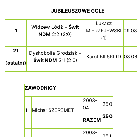
JUBILEUSZOWE GOLE
Łukasz
Widzew Łódź –
Świt
1
MIERZEJEWSKI
09.08
NDM
2:2 (2:0)
(1)
21
Dyskobolia Grodzisk –
Karol BILSKI (1)
08.06
Świt NDM
3:1 (2:0)
(ostatni)
ZAWODNICY
2003-
25
0
04
1
Michał SZEREMET
25
0
RAZEM
2003-
25
1