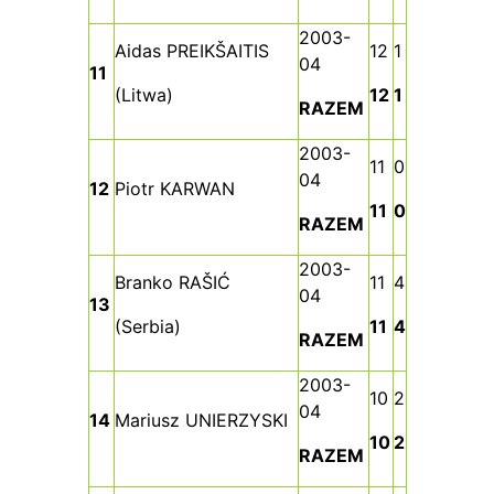
2003-
Aidas PREIKŠAITIS
12
1
04
11
(Litwa)
12
1
RAZEM
2003-
11
0
04
12
Piotr KARWAN
11
0
RAZEM
2003-
Branko RAŠIĆ
11
4
04
13
(Serbia)
11
4
RAZEM
2003-
10
2
04
14
Mariusz UNIERZYSKI
10
2
RAZEM