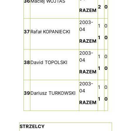
36
Maciej WOJTAŚ
2
0
RAZEM
2003-
1
0
04
37
Rafał KOPANIECKI
1
0
RAZEM
2003-
1
0
04
38
David TOPOLSKI
1
0
RAZEM
2003-
1
0
04
39
Dariusz TURKOWSKI
1
0
RAZEM
STRZELCY