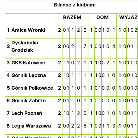
Bilanse z klubami
RAZEM
DOM
WYJAZ
1
Amica Wronki
2
0
1
1
2
3
1
0
0
1
0
1
1
0
1
0
2
Dyskobolia
2
2
0
0
2
1
7
1
0
0
1
0
4
1
0
0
1
1
Grodzisk
3
GKS Katowice
2
1
1
0
2
1
1
1
0
0
2
1
1
0
1
0
0
4
Górnik Łęczna
2
1
0
1
1
1
1
1
0
0
1
0
1
0
0
1
0
5
Górnik Polkowice
2
0
1
1
0
1
1
0
1
0
0
0
1
0
0
1
0
6
Górnik Zabrze
2
0
1
1
0
1
1
0
1
0
0
0
1
0
0
1
0
7
Lech Poznań
2
1
0
1
2
5
1
1
0
0
1
0
1
0
0
1
1
8
Legia Warszawa
2
0
0
2
2
6
1
0
0
1
1
3
1
0
0
1
1