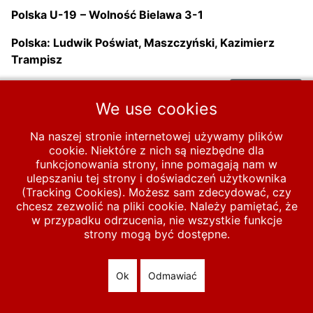
Polska U-19
– Wolność Bielawa 3-1
Polska: Ludwik Poświat, Maszczyński, Kazimierz
Trampisz
Następna strona
Następna
We use cookies
Start
MECZE
U-19
1947-1970
1947-1950
Na naszej stronie internetowej używamy plików
cookie. Niektóre z nich są niezbędne dla
1947
1947-7-27 Polska U-19 – Wolność Bielawa 3-1
funkcjonowania strony, inne pomagają nam w
ulepszaniu tej strony i doświadczeń użytkownika
(Tracking Cookies). Możesz sam zdecydować, czy
chcesz zezwolić na pliki cookie. Należy pamiętać, że
© 2026 polska-pilka.pl
|
Tanie strony internetowe
All Rights
w przypadku odrzucenia, nie wszystkie funkcje
Reserved
strony mogą być dostępne.
Ok
Odmawiać