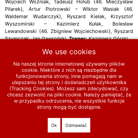
Wojciech Woźniak, Tadeusz Hołub (46. Mieczysław
Pilarek), Artur Piotrowski – Wiktor Wasiak (46.
Waldemar Wudarczyk), Ryszard Kielak, Krzysztof
Wyszomirski – Kazimierz Kułak, Bolesław
Lewandowski (46. Zbigniew Wojciechowski), Ryszard
Szymczak, Jan Gawroński.
Trener:
Kazimierz Górski
We use cookies
Grano 2 x 30 minut
Na naszej stronie internetowej używamy plików
Poprzednia strona: 1964-9-10 Polska – Legia II Warszawa 3-1 (0
Następna strona
Poprzednia
Następna
cookie. Niektóre z nich są niezbędne dla
funkcjonowania strony, inne pomagają nam w
ulepszaniu tej strony i doświadczeń użytkownika
Start
MECZE
Polska A
1961-1970
1964
(Tracking Cookies). Możesz sam zdecydować, czy
chcesz zezwolić na pliki cookie. Należy pamiętać, że
1964-9-09 Polska – Gwardia Warszawa 4-3
w przypadku odrzucenia, nie wszystkie funkcje
strony mogą być dostępne.
© 2026 polska-pilka.pl
|
Tanie strony internetowe
All Rights
Reserved
Ok
Odmawiać