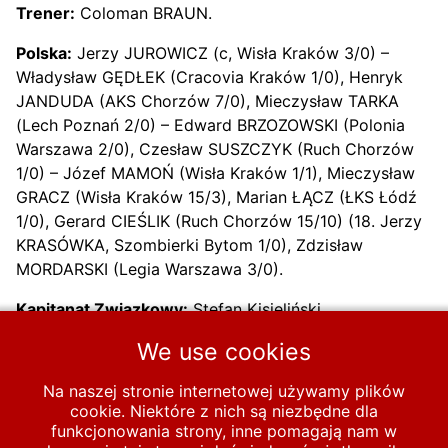
Trener:
Coloman BRAUN.
Polska:
Jerzy JUROWICZ (c, Wisła Kraków 3/0) –
Władysław GĘDŁEK (Cracovia Kraków 1/0), Henryk
JANDUDA (AKS Chorzów 7/0), Mieczysław TARKA
(Lech Poznań 2/0) – Edward BRZOZOWSKI (Polonia
Warszawa 2/0), Czesław SUSZCZYK (Ruch Chorzów
1/0) – Józef MAMOŃ (Wisła Kraków 1/1), Mieczysław
GRACZ (Wisła Kraków 15/3), Marian ŁĄCZ (ŁKS Łódź
1/0), Gerard CIEŚLIK (Ruch Chorzów 15/10) (18. Jerzy
KRASÓWKA, Szombierki Bytom 1/0), Zdzisław
MORDARSKI (Legia Warszawa 3/0).
Kapitanat Związkowy:
Stefan Kisieliński
We use cookies
Na naszej stronie internetowej używamy plików
Poprzednia strona: 1949-6-8 Polska - Reprezentacja Bratysławy
Następna strona
Poprzednia
Następna
cookie. Niektóre z nich są niezbędne dla
funkcjonowania strony, inne pomagają nam w