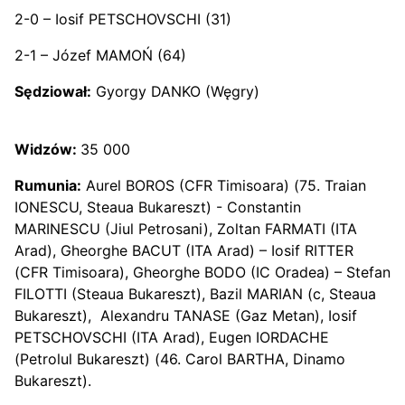
2-0 – Iosif PETSCHOVSCHI (31)
2-1 – Józef MAMOŃ (64)
Sędziował:
Gyorgy DANKO (Węgry)
Widzów:
35 000
Rumunia:
Aurel BOROS (CFR Timisoara) (75. Traian
IONESCU, Steaua Bukareszt) - Constantin
MARINESCU (Jiul Petrosani), Zoltan FARMATI (ITA
Arad), Gheorghe BACUT (ITA Arad) – Iosif RITTER
(CFR Timisoara), Gheorghe BODO (IC Oradea) – Stefan
FILOTTI (Steaua Bukareszt), Bazil MARIAN (c, Steaua
Bukareszt), Alexandru TANASE (Gaz Metan), Iosif
PETSCHOVSCHI (ITA Arad), Eugen IORDACHE
(Petrolul Bukareszt) (46. Carol BARTHA, Dinamo
Bukareszt).