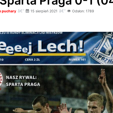
 Sparta Praga 0-1 (
e puchary
15 sierpień 2021
Odsłon: 1789