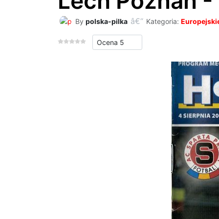
Lech Poznań -
By
polska-pilka
Kategoria:
Europejski
Proszę, oceń